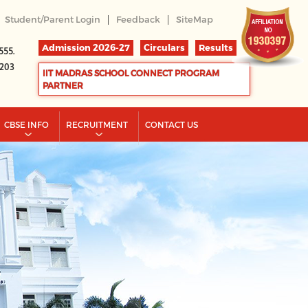
|
|
Student/Parent Login
Feedback
SiteMap
Admission 2026-27
Circulars
Results
555.
2203
IIT MADRAS SCHOOL CONNECT PROGRAM
PARTNER
CBSE INFO
RECRUITMENT
CONTACT US