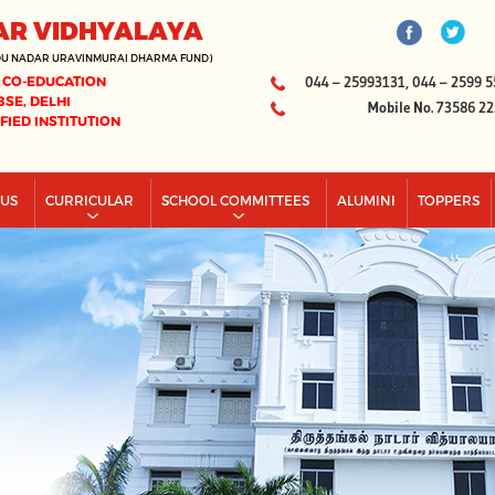
AR VIDHYALAYA
DU NADAR URAVINMURAI DHARMA FUND)
 CO-EDUCATION
044 – 25993131, 044 – 2599 5
BSE, DELHI
Mobile No. 73586 2
IFIED INSTITUTION
PUS
CURRICULAR
SCHOOL COMMITTEES
ALUMINI
TOPPERS